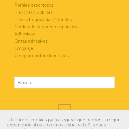
Perfiles esponjosos
Planchas / Bobinas
Piezas troqueladas / Rodillos
Cordón de neopreno esponjoso
Adhesivos
Cintas adhesivas
Embalaje
Complementos deportivos
Utilizamos cookies para asegurar que damos la mejor
experiencia al usuario en nuestra web. Si sigues
© 2021 Xerri Espumas. Todos los derechos