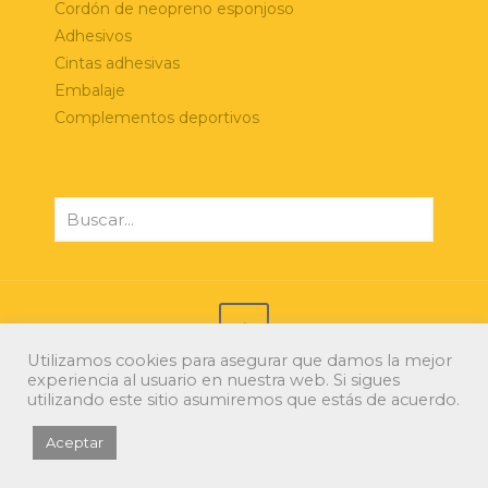
Cordón de neopreno esponjoso
Adhesivos
Cintas adhesivas
Embalaje
Complementos deportivos
Utilizamos cookies para asegurar que damos la mejor
experiencia al usuario en nuestra web. Si sigues
© 2021 Xerri Espumas. Todos los derechos
utilizando este sitio asumiremos que estás de acuerdo.
reservados.
Diseño web: Kimo
/
Ida2.es
Aceptar