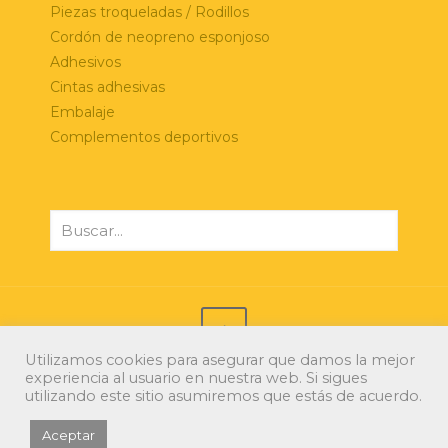
Piezas troqueladas / Rodillos
Cordón de neopreno esponjoso
Adhesivos
Cintas adhesivas
Embalaje
Complementos deportivos
Utilizamos cookies para asegurar que damos la mejor
experiencia al usuario en nuestra web. Si sigues
© 2021 Xerri Espumas. Todos los derechos
utilizando este sitio asumiremos que estás de acuerdo.
reservados.
Diseño web: Kimo
/
Ida2.es
Aceptar