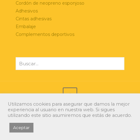
Cordón de neopreno esponjoso
Adhesivos
Cintas adhesivas
Embalaje
Complementos deportivos
Utilizamos cookies para asegurar que damos la mejor
experiencia al usuario en nuestra web. Si sigues
© 2021 Xerri Espumas. Todos los derechos
utilizando este sitio asumiremos que estás de acuerdo.
reservados.
Diseño web: Kimo
/
Ida2.es
Aceptar