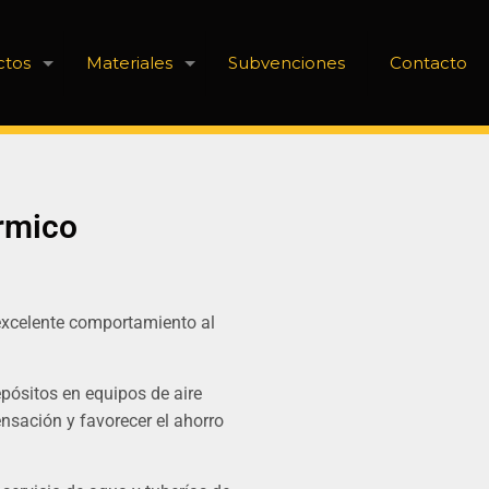
ctos
Materiales
Subvenciones
Contacto
rmico
excelente comportamiento al
epósitos en equipos de aire
nsación y favorecer el ahorro